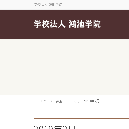
コ
ナ
学校法人 鴻池学院
ン
ビ
テ
ゲ
ン
ー
ツ
シ
に
ョ
移
ン
動
に
移
動
HOME
学園ニュース
2019年2月
2019年2月