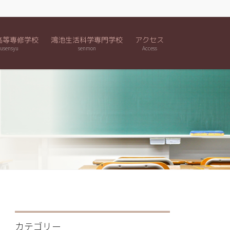
高等専修学校
鴻池生活科学専門学校
アクセス
usensyu
senmon
Access
カテゴリー