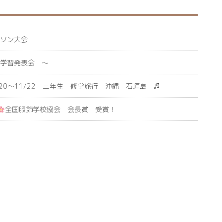
ラソン大会
学習発表会 ～
/20～11/22 三年生 修学旅行 沖縄 石垣島 ♬
全国服飾学校協会 会長賞 受賞！