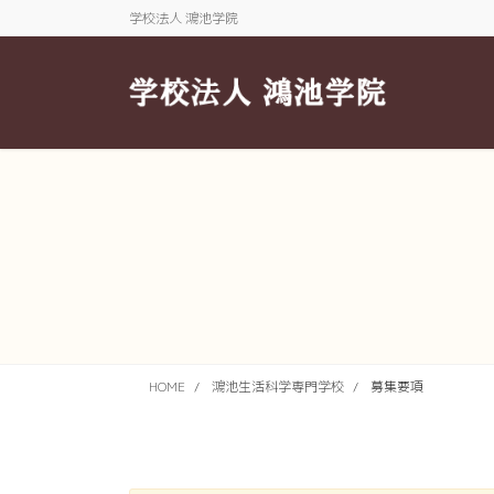
コ
ナ
学校法人 鴻池学院
ン
ビ
テ
ゲ
ン
ー
ツ
シ
に
ョ
移
ン
動
に
移
動
HOME
鴻池生活科学専門学校
募集要項