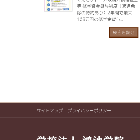
等 修学資金貸与制度（返還免
除の特約あり）2年間で最大
168万円の修学金貸与...
続きを読む
サイトマップ
プライバシーポリシー