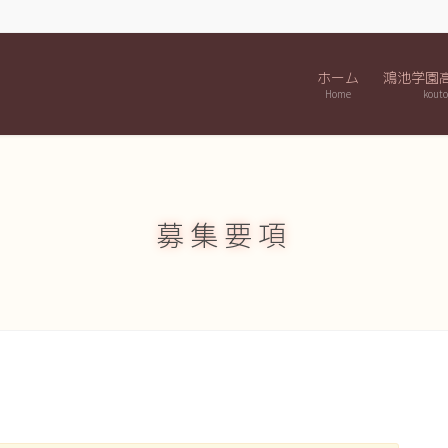
ホーム
鴻池学園
Home
kouto
募集要項