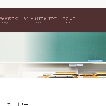
高等専修学校
鴻池生活科学専門学校
アクセス
usensyu
senmon
Access
カテゴリー