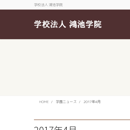
コ
ナ
学校法人 鴻池学院
ン
ビ
テ
ゲ
ン
ー
ツ
シ
に
ョ
移
ン
動
に
移
動
HOME
学園ニュース
2017年4月
2017年4月