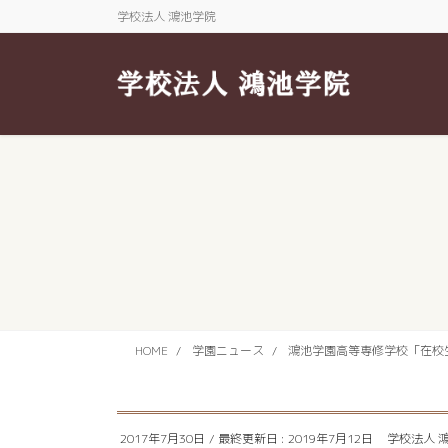
コ
ナ
学校法人 鴻池学院
ン
ビ
テ
ゲ
ン
ー
ツ
シ
に
ョ
移
ン
動
に
移
動
HOME
学園ニュース
鴻池学園高等専修学校「在校
2017年7月30日
/ 最終更新日 :
2019年7月12日
学校法人 