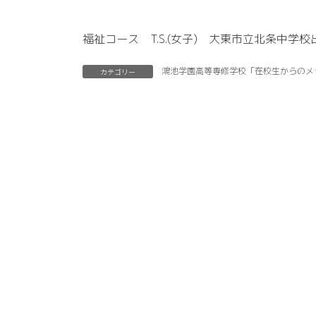
福祉コース T.S.(女子) 大東市立北条中学校
鴻池学園高等専修学校「在校生からのメ
カテゴリー