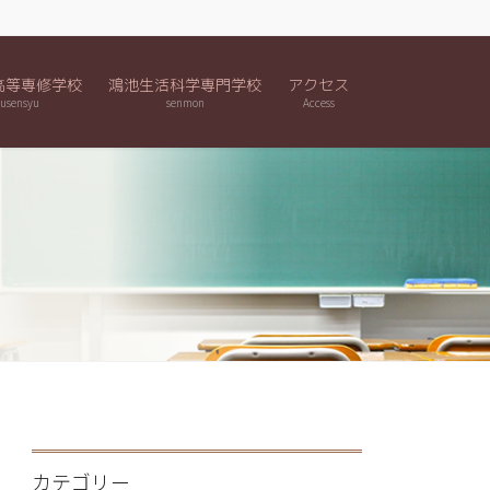
高等専修学校
鴻池生活科学専門学校
アクセス
usensyu
senmon
Access
カテゴリー