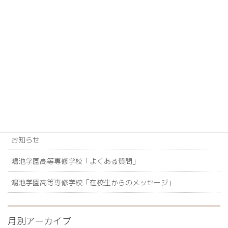
ご安心ください。入学してから少しずつ頑張っていただければ問
題ございません。
鴻池学園高等専修学校「よくある質問」
カテゴリー
カテゴリー
【新着情報】鴻池学園高等専修学校
お知らせ
鴻池学園高等専修学校「よくある質問」
鴻池学園高等専修学校「在校生からのメッセージ」
月別アーカイブ